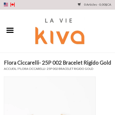
0 Articles - 0,00$CA
NOUVEAUTÉS
DENIM
COLLECTIONS
Flora Ciccarelli- 25P 002 Bracelet Rigido Gold
MAGASINEZ
ACCUEIL
/
FLORA CICCARELLI- 25P 002 BRACELET RIGIDO GOLD
NOTRE HISTOIRE
INSTA LIVE
Cartes cadeaux