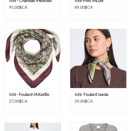
Ichi - Chandail IHBetias
Ichi-Polo IHLuls
95,00$CA
89,00$CA
Ichi - Foulard IAKatilio
Ichi- Foulard Iaeda
27,00$CA
39,00$CA