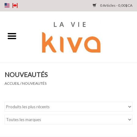
0 Articles - 0,00$CA
NOUVEAUTÉS
DENIM
COLLECTIONS
NOUVEAUTÉS
MAGASINEZ
ACCUEIL
/
NOUVEAUTÉS
NOTRE HISTOIRE
INSTA LIVE
Cartes cadeaux