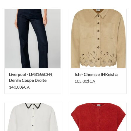
Marques
Liverpool - LM3165CH4
Ichi- Chemise IHKeisha
Denim Coupe Droite
105,00$CA
Kennedy Straight
140,00$CA