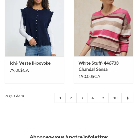
Ichi- Veste IHpovoke
White Stuff- 446733
Chandail Sansa
79,00$CA
190,00$CA
Page 1 de 10
1
2
3
4
5
10
Abonnez-vous à notre infolettre: