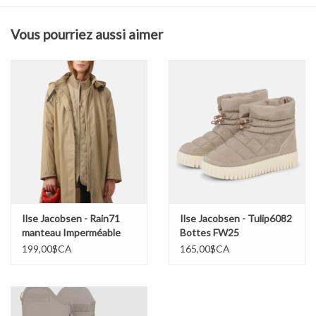
chaleur et respirabilité, idéal pour la mi-saison ou en superposition.
Vous pourriez aussi aimer
Composition & Entretien
100 % polyester
Doublure et rembourrage polyester
Lavage en machine à basse température
Ilse Jacobsen - Rain71
Ilse Jacobsen - Tulip6082
manteau Imperméable
Bottes FW25
FW25
199,00$CA
165,00$CA