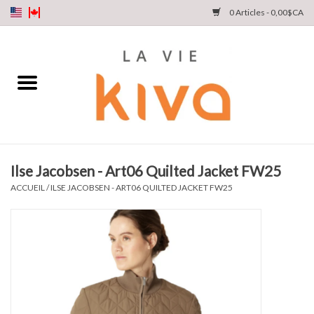
0 Articles - 0,00$CA
NOUVEAUTÉS
DENIM
COLLECTIONS
Ilse Jacobsen - Art06 Quilted Jacket FW25
MAGASINEZ
ACCUEIL
/
ILSE JACOBSEN - ART06 QUILTED JACKET FW25
NOTRE HISTOIRE
INSTA LIVE
Cartes cadeaux