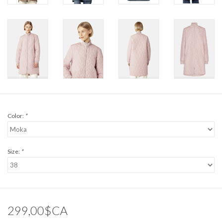
Color:
*
Size:
*
299,00$CA