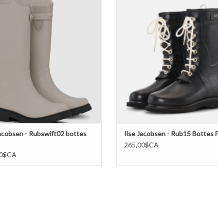
AJOUTER AU PANIER
AJOUTER AU PANIER
Jacobsen - Rubswift02 bottes
Ilse Jacobsen - Rub15 Bottes
265,00$CA
00$CA