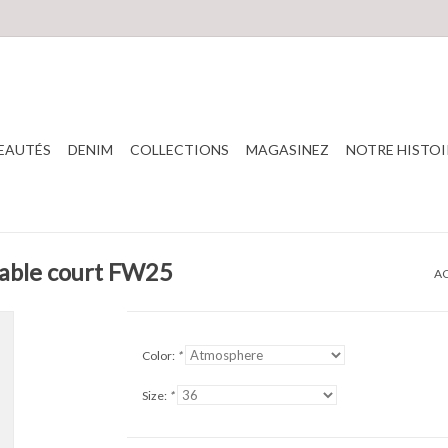
EAUTÉS
DENIM
COLLECTIONS
MAGASINEZ
NOTRE HISTOI
éable court FW25
AC
Color:
*
Size:
*