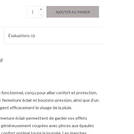
+
AJOUTER AU PANIER
-
Évaluations
(0)
té
fonctionnel, conçu pour allier confort et protection.
 fermeture éclair et boutons-pression, ainsi que d’un
ent efficacement le visage de la pluie.
ermeture éclair permettent de garder vos effets
an généreusement coupées avec pinces aux épaules
confort optimal toute la journée. Les manches