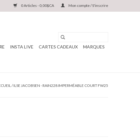
0 Articles - 0,00$CA
Mon compte / S'inscrire
RE
INSTA LIVE
CARTES CADEAUX
MARQUES
CUEIL
/
ILSE JACOBSEN - RAIN228 IMPERMÉABLE COURT FW25