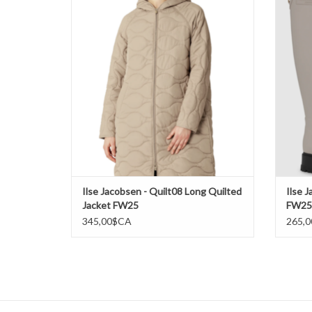
FW25
AJOUTER AU PANIER
Ilse Jacobsen - Quilt08 Long Quilted
Ilse 
Jacket FW25
FW25
345,00$CA
265,