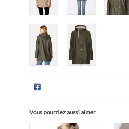
Vous pourriez aussi aimer
Ilse Jacobsen - Quilt08 Long Quilted Jacket
Ilse