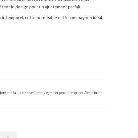
tent le design pour un ajustement parfait.
gn intemporel, cet imperméable est le compagnon idéal
jouter à la liste de souhaits
/
Ajouter pour comparer
/
Imprimer
W25