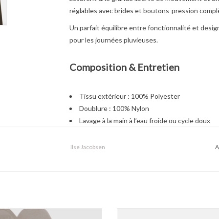
réglables avec brides et boutons-pression complè
Un parfait équilibre entre fonctionnalité et desi
pour les journées pluvieuses.
Composition & Entretien
Tissu extérieur : 100% Polyester
Doublure : 100% Nylon
Lavage à la main à l’eau froide ou cycle doux
Ne pas sécher en machine
Sécher sur cintre
Ilse Jacobsen
A
 Jacobsen - Rubswift02 bottes FW25
Ilse Jacobsen - Rub15 Bottes F