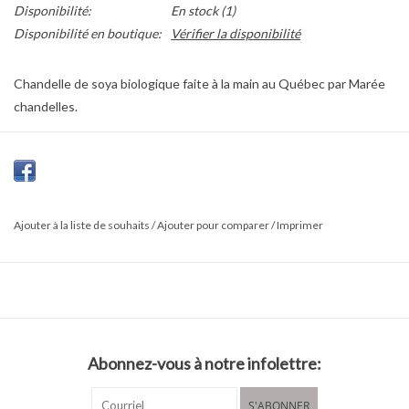
Disponibilité:
En stock
(1)
Disponibilité en boutique:
Vérifier la disponibilité
Chandelle de soya biologique faite à la main au Québec par Marée
chandelles.
La cire de soya est biodégradable, dure jusqu'à 40% plus
longtemps et émet 90% moins de suie que la cire conventionnelle.
Pour un meilleur résultat, laisse brûler jusqu'à ce que la cire fonde
uniformément, sans excéder 4 heures. Garde la mèche au centre
Ajouter à la liste de souhaits
/
Ajouter pour comparer
/
Imprimer
et la coupe-la à 1/4" chaque fois que tu l'allumes.
Abonnez-vous à notre infolettre:
S'ABONNER