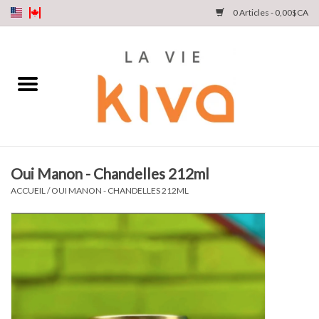
0 Articles - 0,00$CA
NOUVEAUTÉS
DENIM
COLLECTIONS
Oui Manon - Chandelles 212ml
MAGASINEZ
ACCUEIL
/
OUI MANON - CHANDELLES 212ML
NOTRE HISTOIRE
INSTA LIVE
Cartes cadeaux