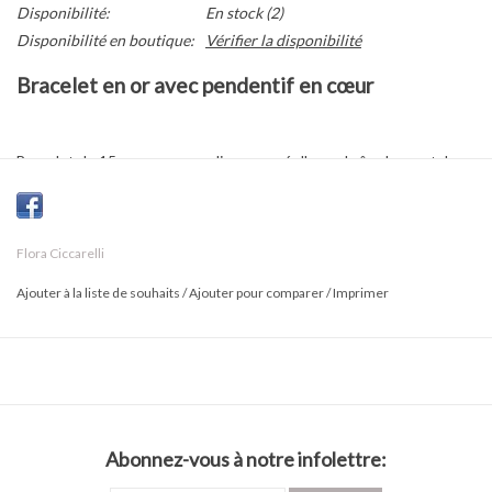
Disponibilité:
En stock
(2)
Disponibilité en boutique:
Vérifier la disponibilité
Bracelet en or avec pendentif en cœur
Bracelet de 15 cm en or rempli, composé d'une chaîne large style
paperclip
et orné d’un charm cœur bombé de 8 mm, également en
or rempli. Rallonge de 3,8 cm incluse pour un ajustement
personnalisé.
Flora Ciccarelli
Une pièce tendance et polyvalente qui apporte une touche
Ajouter à la liste de souhaits
/
Ajouter pour comparer
/
Imprimer
discrète d’amour à toutes vos tenues.
Abonnez-vous à notre infolettre: