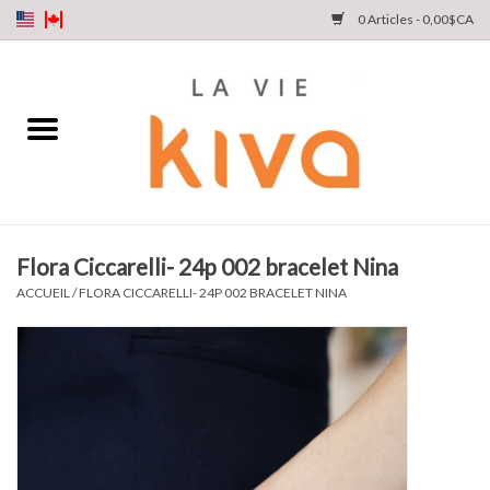
0 Articles - 0,00$CA
NOUVEAUTÉS
DENIM
COLLECTIONS
Flora Ciccarelli- 24p 002 bracelet Nina
MAGASINEZ
ACCUEIL
/
FLORA CICCARELLI- 24P 002 BRACELET NINA
NOTRE HISTOIRE
INSTA LIVE
Cartes cadeaux