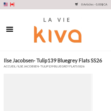
0 Articles - 0,00$CA
NOUVEAUTÉS
DENIM
COLLECTIONS
Ilse Jacobsen- Tulip139 Bluegrey Flats SS26
MAGASINEZ
ACCUEIL
/
ILSE JACOBSEN- TULIP139 BLUEGREY FLATS SS26
NOTRE HISTOIRE
INSTA LIVE
Cartes cadeaux