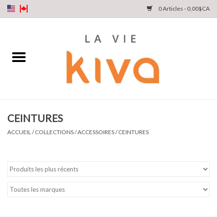
0 Articles - 0,00$CA
NOUVEAUTÉS
DENIM
COLLECTIONS
CEINTURES
MAGASINEZ
ACCUEIL
/
COLLECTIONS
/
ACCESSOIRES
/
CEINTURES
NOTRE HISTOIRE
INSTA LIVE
Cartes cadeaux