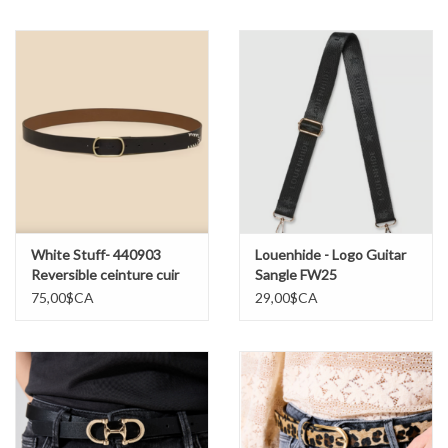
Marques
White Stuff- 440903
Louenhide - Logo Guitar
Reversible ceinture cuir
Sangle FW25
SS26
75,00$CA
29,00$CA