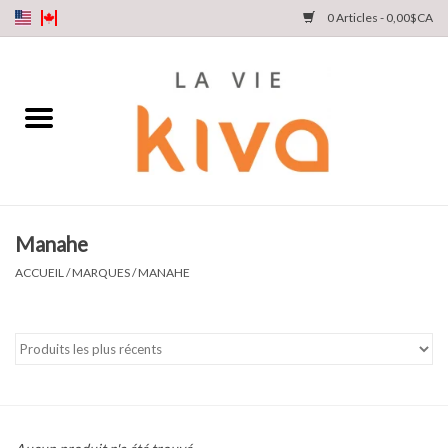
0 Articles - 0,00$CA
NOUVEAUTÉS
DENIM
COLLECTIONS
Manahe
MAGASINEZ
ACCUEIL
/
MARQUES
/
MANAHE
NOTRE HISTOIRE
INSTA LIVE
Cartes cadeaux