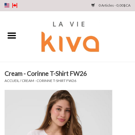
0 Articles - 0,00$CA
NOUVEAUTÉS
DENIM
COLLECTIONS
Cream - Corinne T-Shirt FW26
MAGASINEZ
ACCUEIL
/
CREAM - CORINNE T-SHIRT FW26
NOTRE HISTOIRE
INSTA LIVE
Cartes cadeaux