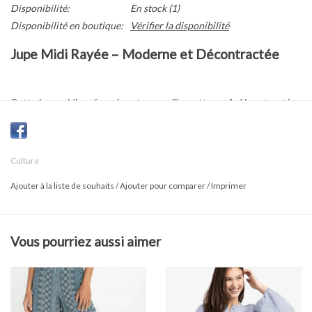
Disponibilité:
En stock
(1)
Disponibilité en boutique:
Vérifier la disponibilité
Jupe Midi Rayée – Moderne et Décontractée
Cette jupe midi rayée présente une silhouette en A décontractée
avec une texture structurée pour un look soigné. Sa taille élastique
contrastante avec cordon de serrage apporte confort et facilité au
quotidien. Polyvalente et tendance, elle se porte avec un t-shirt ou
Culture
un tricot léger pour un style moderne et sans effort.
Ajouter à la liste de souhaits
/
Ajouter pour comparer
/
Imprimer
Composition et Entretien
Vous pourriez aussi aimer
65 % Coton
33 % Nylon
2 % Élasthanne
Laver à l’eau froide