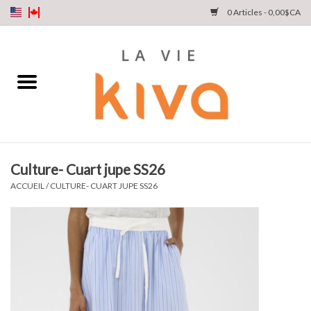
0 Articles - 0,00$CA
NOUVEAUTÉS
DENIM
COLLECTIONS
Culture- Cuart jupe SS26
MAGASINEZ
ACCUEIL
/
CULTURE- CUART JUPE SS26
NOTRE HISTOIRE
INSTA LIVE
Cartes cadeaux