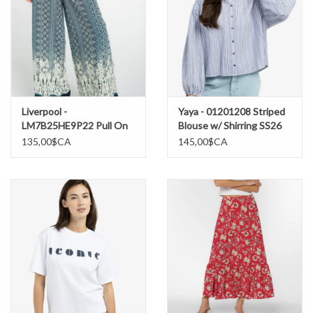
Suspendre pour sécher
Liverpool -
Yaya - 01201208 Striped
LM7B25HE9P22 Pull On
Blouse w/ Shirring SS26
Palazzo Pantalon SS26
135,00$CA
145,00$CA