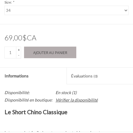
Size:
*
69,00$CA
+
AJOUTER AU PANIER
-
Informations
Évaluations
(0)
Disponibilité:
En stock
(1)
Disponibilité en boutique:
Vérifier la disponibilité
Le Short Chino Classique
Intemporel et facile à porter, ce short chino présente une coupe