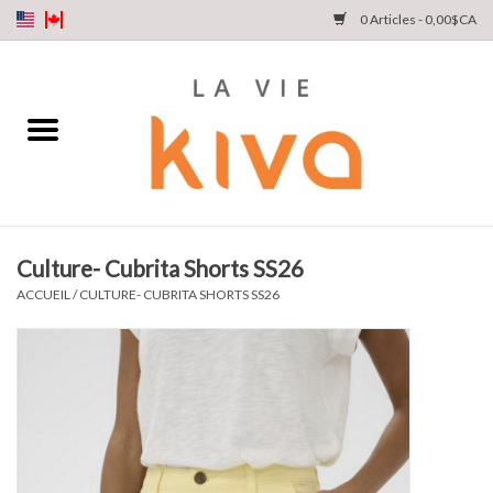
0 Articles - 0,00$CA
NOUVEAUTÉS
DENIM
COLLECTIONS
Culture- Cubrita Shorts SS26
MAGASINEZ
ACCUEIL
/
CULTURE- CUBRITA SHORTS SS26
NOTRE HISTOIRE
INSTA LIVE
Cartes cadeaux