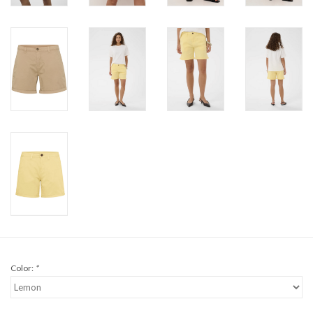
Color:
*