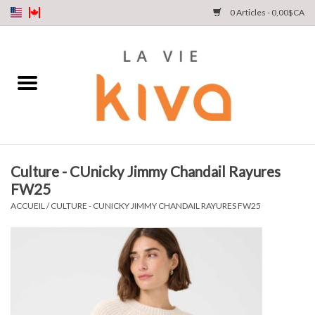
0 Articles - 0,00$CA
NOUVEAUTÉS
DENIM
COLLECTIONS
Culture - CUnicky Jimmy Chandail Rayures
FW25
MAGASINEZ
ACCUEIL
/
CULTURE - CUNICKY JIMMY CHANDAIL RAYURES FW25
NOTRE HISTOIRE
INSTA LIVE
Cartes cadeaux