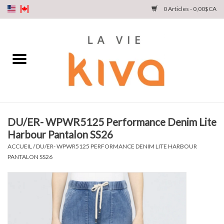
0 Articles - 0,00$CA
NOUVEAUTÉS
DENIM
COLLECTIONS
DU/ER- WPWR5125 Performance Denim Lite
Harbour Pantalon SS26
MAGASINEZ
ACCUEIL
/
DU/ER- WPWR5125 PERFORMANCE DENIM LITE HARBOUR
PANTALON SS26
NOTRE HISTOIRE
INSTA LIVE
Cartes cadeaux