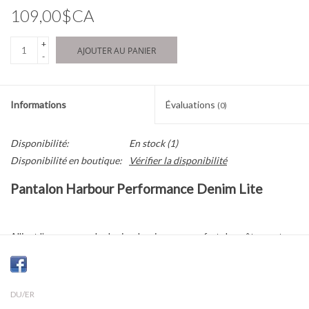
109,00$CA
+
AJOUTER AU PANIER
-
Informations
Évaluations
(0)
Disponibilité:
En stock
(1)
Disponibilité en boutique:
Vérifier la disponibilité
Pantalon Harbour Performance Denim Lite
Alliant l’apparence du denim classique au confort des vêtements
détente, le pantalon Harbour offre une coupe décontractée et un
style polyvalent. Confectionné en Performance Denim Lite, il
possède la même extensibilité que notre denim signature, mais
DU/ER
avec 25 % de poids en moins, ce qui en fait un choix idéal pour les