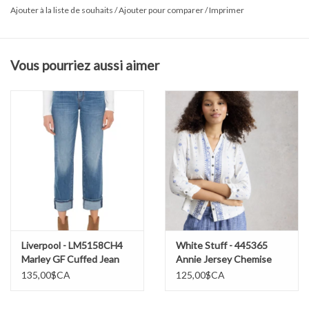
Ajouter à la liste de souhaits
/
Ajouter pour comparer
/
Imprimer
températures chaudes. Léger et respirant, il assure un confort
optimal tout au long de la journée tout en gardant une allure
soignée.
Vous pourriez aussi aimer
Tissu et entretien
74 % coton
24 % polyester COOLMAX® All Season EcoMade
2 % élasthanne
Laver à la machine à froid
Suspendre pour sécher
Liverpool - LM5158CH4
White Stuff - 445365
Marley GF Cuffed Jean
Annie Jersey Chemise
SS26
SS26
135,00$CA
125,00$CA