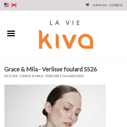
0 Articles - 0,00$CA
NOUVEAUTÉS
DENIM
COLLECTIONS
Grace & Mila - Verlisse foulard SS26
MAGASINEZ
ACCUEIL
/
GRACE & MILA - VERLISSE FOULARD SS26
NOTRE HISTOIRE
INSTA LIVE
Cartes cadeaux