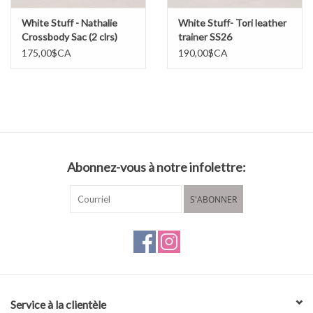
White Stuff - Nathalie
White Stuff- Tori leather
Crossbody Sac (2 clrs)
trainer SS26
SS26
175,00$CA
190,00$CA
Abonnez-vous à notre infolettre:
S'ABONNER
Service à la clientèle