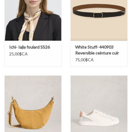
Ichi- Iajla foulard SS26
White Stuff- 440903
Reversible ceinture cuir
25,00$CA
SS26
75,00$CA