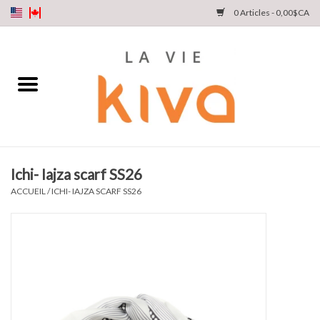
0 Articles - 0,00$CA
NOUVEAUTÉS
DENIM
COLLECTIONS
Ichi- Iajza scarf SS26
MAGASINEZ
ACCUEIL
/
ICHI- IAJZA SCARF SS26
NOTRE HISTOIRE
INSTA LIVE
Cartes cadeaux