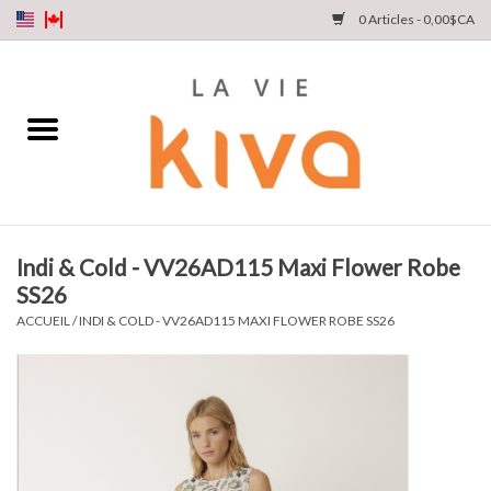
0 Articles - 0,00$CA
NOUVEAUTÉS
DENIM
COLLECTIONS
Indi & Cold - VV26AD115 Maxi Flower Robe
SS26
MAGASINEZ
ACCUEIL
/
INDI & COLD - VV26AD115 MAXI FLOWER ROBE SS26
NOTRE HISTOIRE
INSTA LIVE
Cartes cadeaux