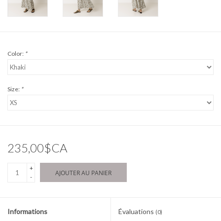
Color:
*
Size:
*
235,00$CA
+
AJOUTER AU PANIER
-
Informations
Évaluations
(0)