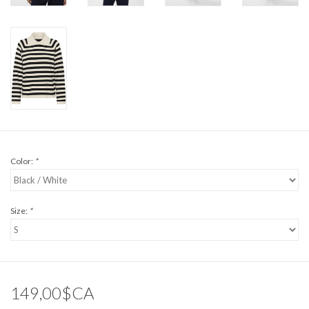
Color:
*
Size:
*
149,00$CA