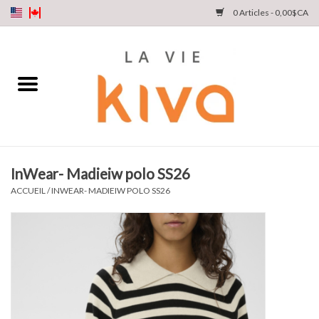
0 Articles - 0,00$CA
NOUVEAUTÉS
DENIM
COLLECTIONS
InWear- Madieiw polo SS26
MAGASINEZ
ACCUEIL
/
INWEAR- MADIEIW POLO SS26
NOTRE HISTOIRE
INSTA LIVE
Cartes cadeaux