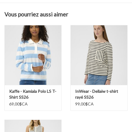
Composition & Entretien
Vous pourriez aussi aimer
100 % coton
Laver à l’eau froide
Sécher à plat.
Kaffe - Kamiala Polo LS T-
InWear - Dellaiw t-shirt
Shirt SS26
rayé SS26
69,00$CA
99,00$CA