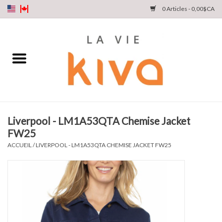
0 Articles - 0,00$CA
NOUVEAUTÉS
DENIM
COLLECTIONS
Liverpool - LM1A53QTA Chemise Jacket
FW25
MAGASINEZ
ACCUEIL
/
LIVERPOOL - LM1A53QTA CHEMISE JACKET FW25
NOTRE HISTOIRE
INSTA LIVE
Cartes cadeaux