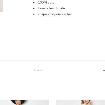
100 % coton
Laver a l'eau froide
suspendre pour sécher
Apricot
A
icot - Ditsy Floral Midi Robe SS26
Apricot - Stripe Fit and Flare Robe