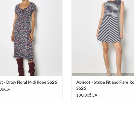
AJOUTER AU PANIER
AJOUTER AU PANIER
t - Ditsy Floral Midi Robe SS26
Apricot - Stripe Fit and Flare R
SS26
00$CA
130,00$CA