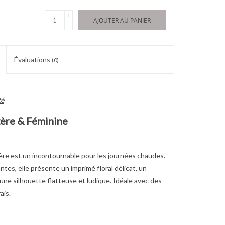
+
AJOUTER AU PANIER
-
Évaluations
(0)
té
gère & Féminine
ère est un incontournable pour les journées chaudes.
es, elle présente un imprimé floral délicat, un
une silhouette flatteuse et ludique. Idéale avec des
ais.