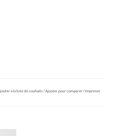
jouter à la liste de souhaits
/
Ajouter pour comparer
/
Imprimer
 SS26