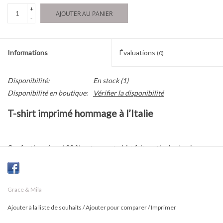
+
AJOUTER AU PANIER
-
Informations
Évaluations
(0)
Disponibilité:
En stock
(1)
Disponibilité en boutique:
Vérifier la disponibilité
T-shirt imprimé hommage à l’Italie
Confectionné en 100 % coton, ce t-shirt fait partie des basiques
de la garde-robe. Il rend hommage à la culture italienne avec ce
message original
“Prosecco”
. Ses manches courtes, son encolure
ronde et sa coupe droite mettent en valeur les courbes de chaque
Grace & Mila
femme, pour un style moderne, confortable et décontracté au
Ajouter à la liste de souhaits
/
Ajouter pour comparer
/
Imprimer
quotidien.