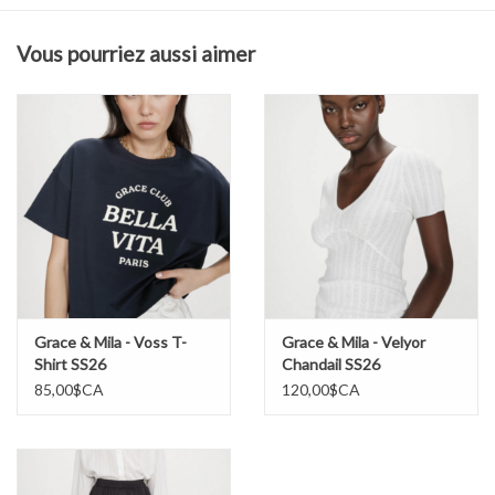
Composition et entretien
Vous pourriez aussi aimer
100 % coton
Laver à l’eau froide
Suspendre pour sécher
Grace & Mila - Voss T-
Grace & Mila - Velyor
Shirt SS26
Chandail SS26
85,00$CA
120,00$CA