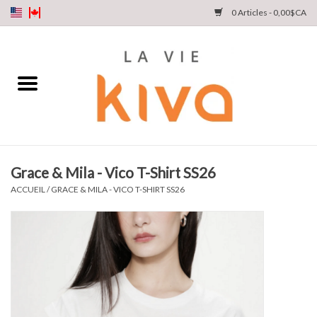
0 Articles - 0,00$CA
NOUVEAUTÉS
DENIM
COLLECTIONS
Grace & Mila - Vico T-Shirt SS26
MAGASINEZ
ACCUEIL
/
GRACE & MILA - VICO T-SHIRT SS26
NOTRE HISTOIRE
INSTA LIVE
Cartes cadeaux