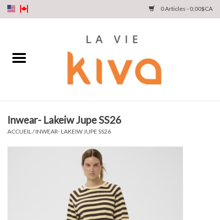
0 Articles - 0,00$CA
NOUVEAUTÉS
DENIM
COLLECTIONS
Inwear- Lakeiw Jupe SS26
MAGASINEZ
ACCUEIL
/
INWEAR- LAKEIW JUPE SS26
NOTRE HISTOIRE
INSTA LIVE
Cartes cadeaux