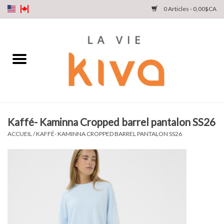
0 Articles - 0,00$CA
NOUVEAUTÉS
DENIM
COLLECTIONS
Kaffé- Kaminna Cropped barrel pantalon SS26
MAGASINEZ
ACCUEIL
/
KAFFÉ- KAMINNA CROPPED BARREL PANTALON SS26
NOTRE HISTOIRE
INSTA LIVE
Cartes cadeaux