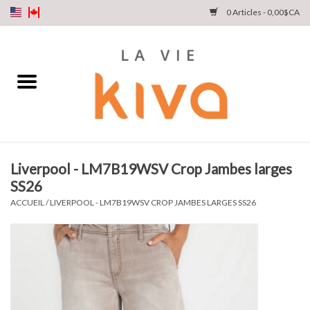
0 Articles - 0,00$CA
NOUVEAUTÉS
DENIM
COLLECTIONS
Liverpool - LM7B19WSV Crop Jambes larges
SS26
MAGASINEZ
ACCUEIL
/
LIVERPOOL - LM7B19WSV CROP JAMBES LARGES SS26
NOTRE HISTOIRE
INSTA LIVE
Cartes cadeaux