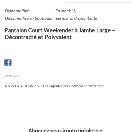
Disponibilité:
En stock
(1)
Disponibilité en boutique:
Vérifier la disponibilité
Pantalon Court Weekender à Jambe Large –
Décontracté et Polyvalent
Le pantalon court Weekender à jambe large combine une coupe
ample et décontractée avec une taille mi-haute flatteuse, offrant
confort et élégance toute la journée. Teinté en Antique Khaki, ce
Liverpool
neutre polyvalent se marie facilement avec des tricots, des tops
Ajouter à la liste de souhaits
/
Ajouter pour comparer
/
Imprimer
tissés ou des couches légères pour un look quotidien simple et
chic.
Composition et Entretien
81 % coton
Abonnez-vous à notre infolettre: