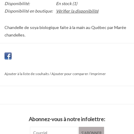
Disponibilité:
En stock
(1)
Disponibilité en boutique:
Vérifier la disponibilité
Chandelle de soya biologique faite à la main au Québec par Marée
chandelles.
La cire de soya est biodégradable, dure jusqu'à 40% plus
longtemps et émet 90% moins de suie que la cire conventionnelle.
Pour un meilleur résultat, laisse brûler jusqu'à ce que la cire fonde
uniformément, sans excéder 4 heures. Garde la mèche au centre
Ajouter à la liste de souhaits
/
Ajouter pour comparer
/
Imprimer
et la coupe-la à 1/4" chaque fois que tu l'allumes.
Abonnez-vous à notre infolettre:
S'ABONNER