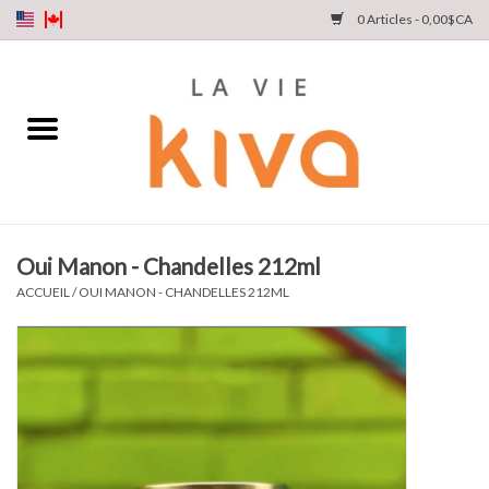
0 Articles - 0,00$CA
NOUVEAUTÉS
DENIM
COLLECTIONS
Oui Manon - Chandelles 212ml
MAGASINEZ
ACCUEIL
/
OUI MANON - CHANDELLES 212ML
NOTRE HISTOIRE
INSTA LIVE
Cartes cadeaux